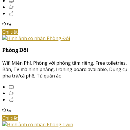
từ
€
*
Chi tiết
Phòng Đôi
Wifi Miễn Phí
,
Phòng với phòng tắm riêng
,
Free toiletries
,
Bàn
,
TV mà hình phẳng
,
Ironing board available
,
Dụng cụ
pha trà/cà phê
,
Tủ quần áo
từ
€
*
Chi tiết