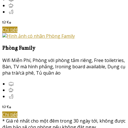
từ
€
*
Chi tiết
Phòng Family
Wifi Miễn Phí
,
Phòng với phòng tắm riêng
,
Free toiletries
,
Bàn
,
TV mà hình phẳng
,
Ironing board available
,
Dụng cụ
pha trà/cà phê
,
Tủ quần áo
từ
€
*
Chi tiết
*
Giá rẻ nhất cho một đêm trong 30 ngày tới, không được
đảm bảo sẽ còn phòng nếu không đặt ngay.