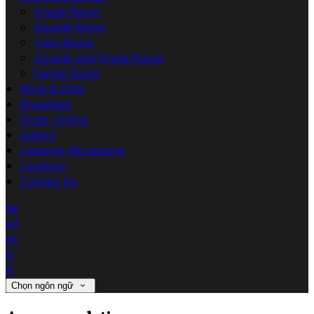
Single Room
Double Room
Twin Room
Double and Single Room
Family Room
Wine & Dine
Breakfast
Order Online
Gallery
Limerick Attractions
Location
Contact Us
de
en
es
fr
it
Chọn ngôn ngữ