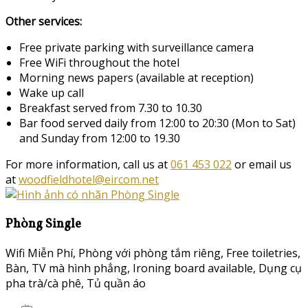
Other services:
Free private parking with surveillance camera
Free WiFi throughout the hotel
Morning news papers (available at reception)
Wake up call
Breakfast served from 7.30 to 10.30
Bar food served daily from 12:00 to 20:30 (Mon to Sat)
and Sunday from 12:00 to 19.30
For more information, call us at
061 453 022
or email us
at
woodfieldhotel@eircom.net
Phòng Single
Wifi Miễn Phí
,
Phòng với phòng tắm riêng
,
Free toiletries
,
Bàn
,
TV mà hình phẳng
,
Ironing board available
,
Dụng cụ
pha trà/cà phê
,
Tủ quần áo