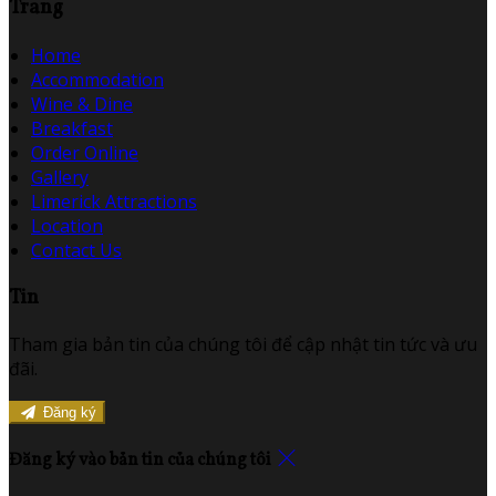
Trang
Home
Accommodation
Wine & Dine
Breakfast
Order Online
Gallery
Limerick Attractions
Location
Contact Us
Tin
Tham gia bản tin của chúng tôi để cập nhật tin tức và ưu
đãi.
Đăng ký
Đăng ký vào bản tin của chúng tôi