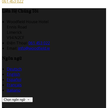
061 453 022
Liên Hệ Chúng Tôi
Woodfield House Hotel
Ennis Road
Limerick
V94 N2CF
Điện Thoại
:
061 453 022
Email:
info@woodfield.ie
Ngôn ngữ
Deutsch
English
Español
Français
Italiano
Chọn ngôn ngữ