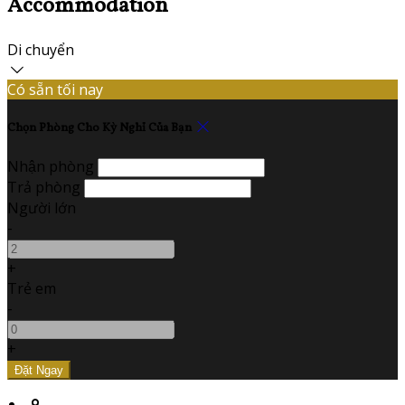
Accommodation
Di chuyển
Có sẵn tối nay
Chọn Phòng Cho Kỳ Nghỉ Của Bạn
Nhận phòng
Trả phòng
Người lớn
-
+
Trẻ em
-
+